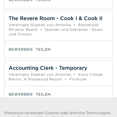
The Revere Room - Cook I & Cook II
Vereinigte Staaten von Amerika
•
Rosewood
Miramar Beach
•
Speisen und Getränke – Essen
und Trinken
BEWERBEN
TEILEN
Accounting Clerk - Temporary
Vereinigte Staaten von Amerika
•
Kona Village
Resort, A Rosewood Resort
•
Finanzen
BEWERBEN
TEILEN
Seite
1
2
3
4
5
6
Weiter >>
Rosewood verwendet Cookies oder ähnliche Technologien,