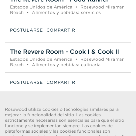
Estados Unidos de América
•
Rosewood Miramar
Beach
•
Alimentos y bebidas: servicios
POSTULARSE
COMPARTIR
The Revere Room - Cook I & Cook II
Estados Unidos de América
•
Rosewood Miramar
Beach
•
Alimentos y bebidas: culinaria
POSTULARSE
COMPARTIR
Página
1
2
3
4
5
6
Siguiente >>
Rosewood utiliza cookies o tecnologías similares para
mejorar la funcionalidad del sitio. Las cookies
estrictamente necesarias son esenciales para que el sitio
funcione y se implementan siempre. Las cookies de
ADVERTENCIA DE FRAUDE
plataformas sociales y las cookies funcionales son