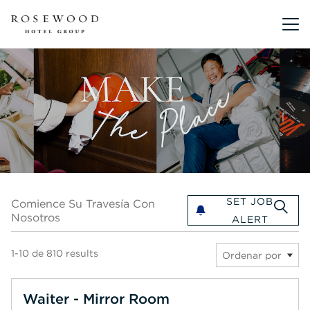
Menú pri
Comience su travesía con nosotros
SET JOB
Comience Su Travesía Con
Nosotros
ALERT
1-10 de 810 results
Ordenar por
Waiter - Mirror Room