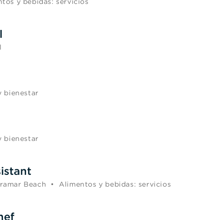
tos y bebidas: servicios
l
l
y bienestar
y bienestar
istant
ramar Beach
•
Alimentos y bebidas: servicios
hef