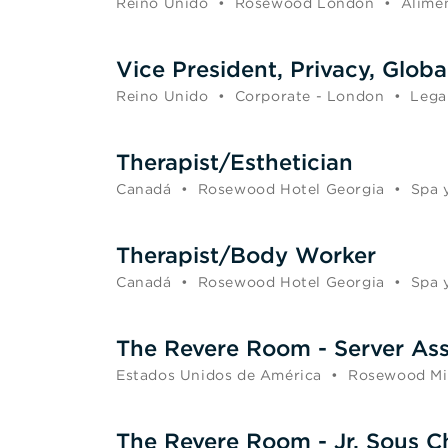
Reino Unido
•
Rosewood London
•
Alimen
Vice President, Privacy, Globa
Reino Unido
•
Corporate - London
•
Lega
Therapist/Esthetician
Canadá
•
Rosewood Hotel Georgia
•
Spa 
Therapist/Body Worker
Canadá
•
Rosewood Hotel Georgia
•
Spa 
The Revere Room - Server Ass
Estados Unidos de América
•
Rosewood Mi
The Revere Room - Jr. Sous C