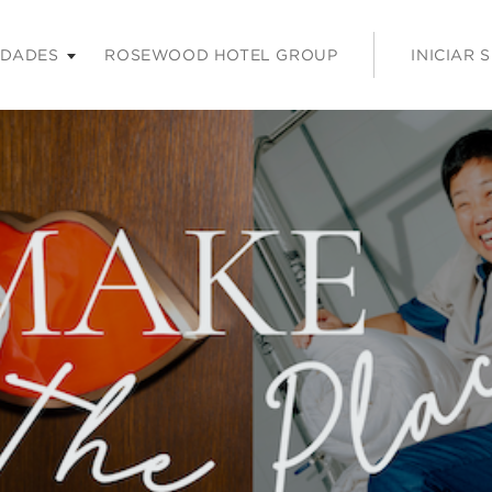
 tecla Intro o la barra espaciadora para ampliar y Escape para co
IDADES
ROSEWOOD HOTEL GROUP
INICIAR 