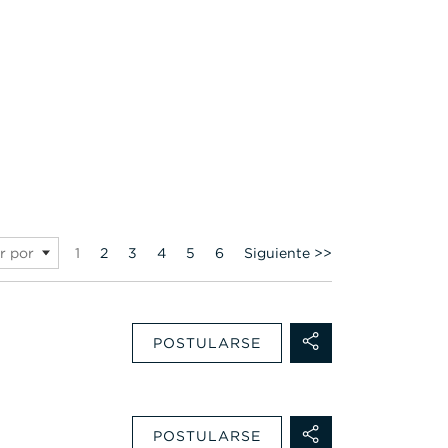
Página
1
2
3
4
5
6
Siguiente >>
r por
POSTULARSE
POSTULARSE