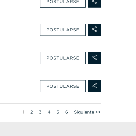
POSTULARSE
POSTULARSE
POSTULARSE
POSTULARSE
Página
1
2
3
4
5
6
Siguiente >>