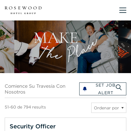
Menú pri
Comience su travesía con nosotros
SET JOB
Comience Su Travesía Con
Nosotros
ALERT
51-60 de 794 results
Ordenar por
Security Officer