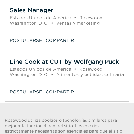
Sales Manager
Estados Unidos de América
•
Rosewood
Washington D. C.
•
Ventas y marketing
POSTULARSE
COMPARTIR
Line Cook at CUT by Wolfgang Puck
Estados Unidos de América
•
Rosewood
Washington D. C.
•
Alimentos y bebidas: culinaria
POSTULARSE
COMPARTIR
Página
<< Anterior
1
2
3
4
5
6
7
8
9
10
Siguiente >>
Rosewood utiliza cookies o tecnologías similares para
mejorar la funcionalidad del sitio. Las cookies
estrictamente necesarias son esenciales para que el sitio