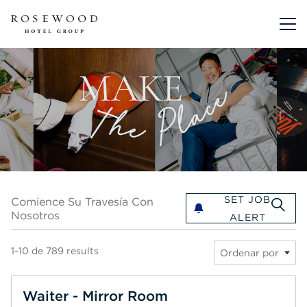
Menú pri
Comience su travesía con nosotros
SET JOB
Comience Su Travesía Con
Nosotros
ALERT
1-10 de 789 results
Ordenar por
Waiter - Mirror Room