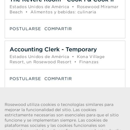
Estados Unidos de América
•
Rosewood Miramar
Beach
•
Alimentos y bebidas: culinaria
POSTULARSE
COMPARTIR
Accounting Clerk - Temporary
Estados Unidos de América
•
Kona Village
Resort, un Rosewood Resort
•
Finanzas
POSTULARSE
COMPARTIR
Página
1
2
3
4
5
6
Siguiente >>
Rosewood utiliza cookies o tecnologías similares para
mejorar la funcionalidad del sitio. Las cookies
estrictamente necesarias son esenciales para que el sitio
funcione y se implementan siempre. Las cookies de
ADVERTENCIA DE FRAUDE
plataformas sociales y las cookies funcionales son