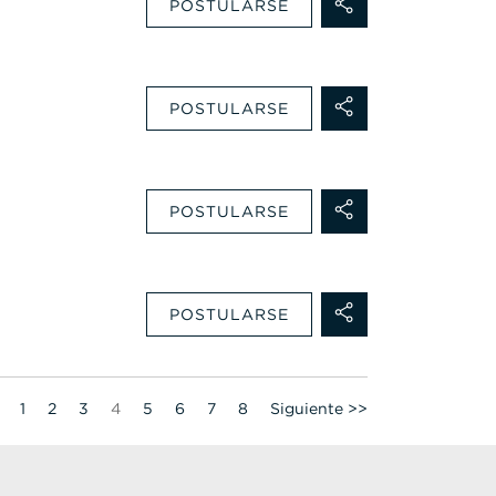
POSTULARSE
POSTULARSE
POSTULARSE
POSTULARSE
Página
1
2
3
4
5
6
7
8
Siguiente >>