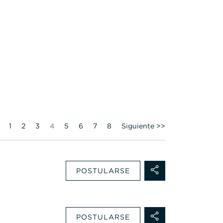
Página
1
2
3
4
5
6
7
8
Siguiente >>
POSTULARSE
POSTULARSE