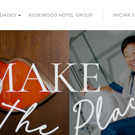
 tecla Intro o la barra espaciadora para ampliar y Escape para co
IDADES
ROSEWOOD HOTEL GROUP
INICIAR 