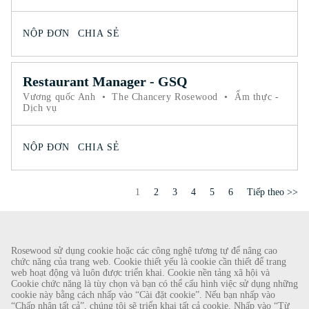
NỘP ĐƠN
CHIA SẺ
Restaurant Manager - GSQ
Vương quốc Anh
•
The Chancery Rosewood
•
Ẩm thực -
Dịch vụ
NỘP ĐƠN
CHIA SẺ
Trang
1
2
3
4
5
6
Tiếp theo >>
CẢNH BÁO GIAN LẬN
Rosewood sử dụng cookie hoặc các công nghệ tương tự để nâng cao
chức năng của trang web. Cookie thiết yếu là cookie cần thiết để trang
Chúng tôi đã được biết về một vụ lừa đảo gần đây, theo đó các cá nhân giả làm nhà
web hoạt động và luôn được triển khai. Cookie nền tảng xã hội và
Cookie chức năng là tùy chọn và bạn có thể cấu hình việc sử dụng những
tuyển dụng đang cung cấp hợp đồng lao động cho Rosewood Hotel Group. Những lời
cookie này bằng cách nhấp vào “Cài đặt cookie”. Nếu bạn nhấp vào
gạ gẫm này được thực hiện bởi những người sử dụng tài khoản e-mail dựa trên web có
“Chấp nhận tất cả”, chúng tôi sẽ triển khai tất cả cookie. Nhấp vào “Từ