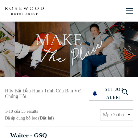
Menu chín
Hãy bắt đầu hành trình của bạn với chúng tôi
SET JOB
Hãy Bắt Đầu Hành Trình Của Bạn Với
Chúng Tôi
ALERT
1-10 của 53 results
Sắp xếp theo
Đã áp dụng bộ lọc (
Đặt lại
)
Waiter - GSQ