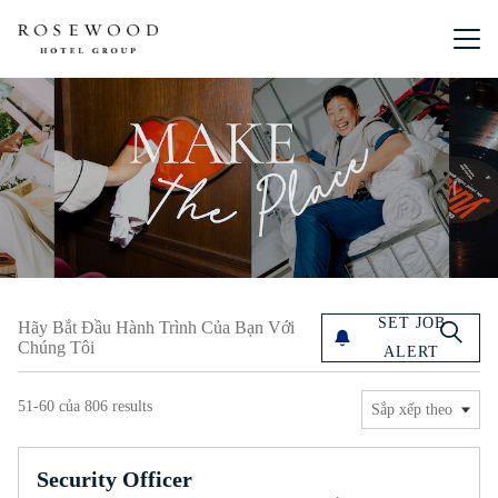
Menu chín
Hãy bắt đầu hành trình của bạn với chúng tôi
SET JOB
Hãy Bắt Đầu Hành Trình Của Bạn Với
Chúng Tôi
ALERT
51-60 của 806 results
Sắp xếp theo
Security Officer