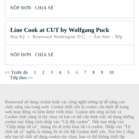
NỘP ĐƠN
CHIA SẺ
Line Cook at CUT by Wolfgang Puck
Hoa Kỳ
•
Rosewood Washington D.C.
•
Ẩm thực - Bếp
NỘP ĐƠN
CHIA SẺ
Trang
<< Trước đó
1
2
3
4
5
6
7
8
9
10
Tiếp theo >>
CẢNH BÁO GIAN LẬN
Rosewood sử dụng cookie hoặc các công nghệ tương tự để nâng cao
chức năng của trang web. Cookie thiết yếu là cookie cần thiết để trang
Chúng tôi đã được biết về một vụ lừa đảo gần đây, theo đó các cá nhân giả làm nhà
web hoạt động và luôn được triển khai. Cookie nền tảng xã hội và
Cookie chức năng là tùy chọn và bạn có thể cấu hình việc sử dụng những
tuyển dụng đang cung cấp hợp đồng lao động cho Rosewood Hotel Group. Những lời
cookie này bằng cách nhấp vào “Cài đặt cookie”. Nếu bạn nhấp vào
gạ gẫm này được thực hiện bởi những người sử dụng tài khoản e-mail dựa trên web có
“Chấp nhận tất cả”, chúng tôi sẽ triển khai tất cả cookie. Nhấp vào “Từ
tên Rosewood. Cá nhân được yêu cầu cung cấp bản sao giấy tờ tùy thân cá nhân của
chối tất cả” nghĩa là chúng tôi sẽ chỉ đặt Cookie thiết yếu. Xin lưu ý rằng
nếu bạn từ chối sử dụng cookie tùy chọn, bạn có thể không thiết lập
mình và gửi tiền để hoàn tất quy trình tuyển dụng. Những lời đề nghị này là gian lận.