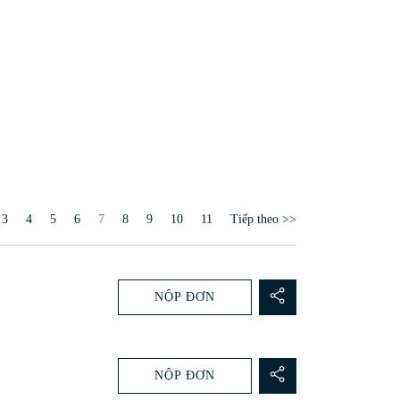
Trang
3
4
5
6
7
8
9
10
11
Tiếp theo >>
NỘP ĐƠN
NỘP ĐƠN