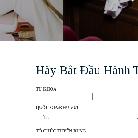
Hãy Bắt Đầu Hành T
Hãy bắt đầu hành trình của bạn với chúng tôi
TỪ KHÓA
QUỐC GIA/KHU VỰC
TỔ CHỨC TUYỂN DỤNG