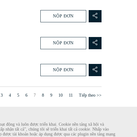
NỘP ĐƠN
NỘP ĐƠN
NỘP ĐƠN
Trang
3
4
5
6
7
8
9
10
11
Tiếp theo >>
ạt động và luôn được triển khai. Cookie nền tảng xã hội và
 nhận tất cả”, chúng tôi sẽ triển khai tất cả cookie. Nhấp vào
 lập được tài khoản hoặc áp dụng được qua các plugin nền tảng mạng