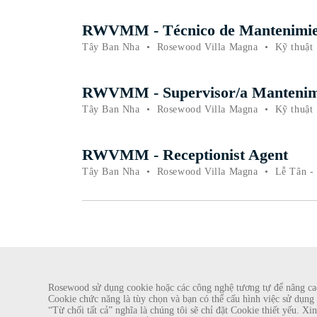
RWVMM - Técnico de Mantenimiento
Tây Ban Nha
•
Rosewood Villa Magna
•
Kỹ thuật
RWVMM - Supervisor/a Mantenim
Tây Ban Nha
•
Rosewood Villa Magna
•
Kỹ thuật
RWVMM - Receptionist Agent
Tây Ban Nha
•
Rosewood Villa Magna
•
Lễ Tân - 
CẢNH BÁO GIAN LẬN
Rosewood sử dụng cookie hoặc các công nghệ tương tự để nâng cao 
Cookie chức năng là tùy chọn và bạn có thể cấu hình việc sử dụng 
Chúng tôi đã được biết về một vụ lừa đảo gần đây, theo đó các cá nhân giả 
“Từ chối tất cả” nghĩa là chúng tôi sẽ chỉ đặt Cookie thiết yếu. 
Hotel Group. Những lời gạ gẫm này được thực hiện bởi những người sử dụng 