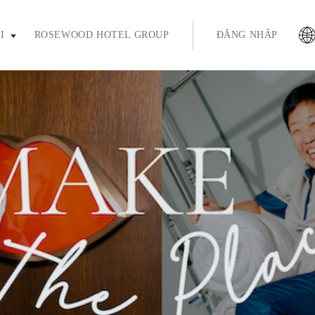
ím enter hoặc phím cách để mở rộng và phím thoát để thu gọn
I
ROSEWOOD HOTEL GROUP
ĐĂNG NHẬP