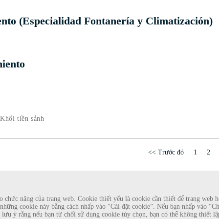
 (Especialidad Fontanería y Climatización)
iento
Khối tiền sảnh
<< Trước đó
1
2
chức năng của trang web. Cookie thiết yếu là cookie cần thiết để trang web ho
những cookie này bằng cách nhấp vào “Cài đặt cookie”. Nếu bạn nhấp vào “Chấp
làm nhà tuyển dụng đang cung cấp hợp đồng lao động cho Rosewood
Xin lưu ý rằng nếu bạn từ chối sử dụng cookie tùy chọn, bạn có thể không thiết
tài khoản e-mail dựa trên web có tên Rosewood. Cá nhân được yêu