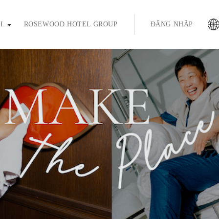
ím enter hoặc phím cách để mở rộng và phím thoát để thu gọn
I
ROSEWOOD HOTEL GROUP
ĐĂNG NHẬP