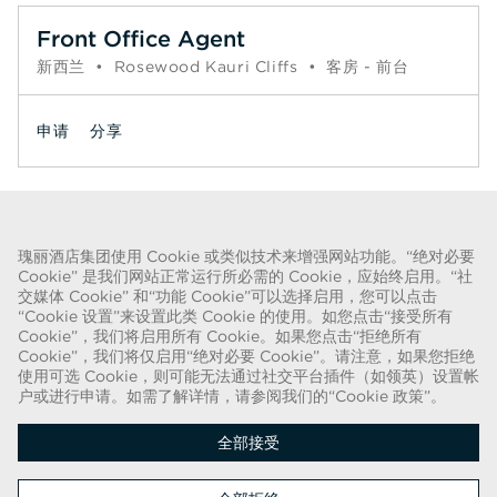
Front Office Agent
新西兰
•
Rosewood Kauri Cliffs
•
客房 - 前台
申请
分享
页码
1
2
下一个 >>
瑰丽酒店集团使用 Cookie 或类似技术来增强网站功能。“绝对必要
Cookie” 是我们网站正常运行所必需的 Cookie，应始终启用。“社
关于欺诈的警告
交媒体 Cookie” 和“功能 Cookie”可以选择启用，您可以点击
“Cookie 设置”来设置此类 Cookie 的使用。如您点击“接受所有
我们已得知近期出现一种欺诈手段，有人假扮成招聘人员，谎称可提供瑰丽酒
Cookie”，我们将启用所有 Cookie。如果您点击“拒绝所有
店集团的聘用合同。这些人使用名称中带有“瑰丽”字样的网络电子邮件帐户实
Cookie”，我们将仅启用“绝对必要 Cookie”。请注意，如果您拒绝
使用可选 Cookie，则可能无法通过社交平台插件（如领英）设置帐
施此类招揽行动。被欺诈的目标被要求提供个人身份证明的复印件并汇款，以
户或进行申请。如需了解详情，请参阅我们的“Cookie 政策”。
完成聘用流程。这些招聘属于欺诈行为。瑰丽酒店集团不会要求求职者提供任
何形式的付款。
全部接受
版权所有 © 2026