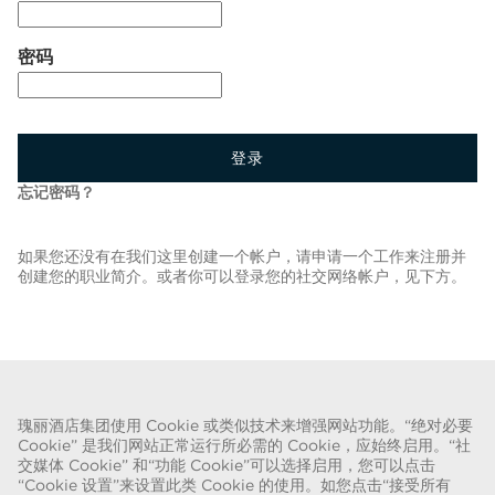
密码
登录
忘记密码？
如果您还没有在我们这里创建一个帐户，请申请一个工作来注册并
创建您的职业简介。或者你可以登录您的社交网络帐户，见下方。
返回职位列表
瑰丽酒店集团使用 Cookie 或类似技术来增强网站功能。“绝对必要
Cookie” 是我们网站正常运行所必需的 Cookie，应始终启用。“社
关于欺诈的警告
交媒体 Cookie” 和“功能 Cookie”可以选择启用，您可以点击
“Cookie 设置”来设置此类 Cookie 的使用。如您点击“接受所有