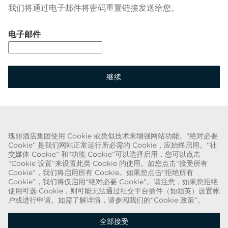
我们将通过电子邮件将密码重置链接发送给您。
通过电子邮件重置密码
电子邮件
继续
返回到登录界面
瑰丽酒店集团使用 Cookie 或类似技术来增强网站功能。“绝对必要
Cookie” 是我们网站正常运行所必需的 Cookie，应始终启用。“社
关于欺诈的警告
交媒体 Cookie” 和“功能 Cookie”可以选择启用，您可以点击
“Cookie 设置”来设置此类 Cookie 的使用。如您点击“接受所有
我们已得知近期出现一种欺诈手段，有人假扮成招聘人员，谎称可提供瑰丽酒
Cookie”，我们将启用所有 Cookie。如果您点击“拒绝所有
店集团的聘用合同。这些人使用名称中带有“瑰丽”字样的网络电子邮件帐户实
Cookie”，我们将仅启用“绝对必要 Cookie”。请注意，如果您拒绝
使用可选 Cookie，则可能无法通过社交平台插件（如领英）设置帐
施此类招揽行动。被欺诈的目标被要求提供个人身份证明的复印件并汇款，以
户或进行申请。如需了解详情，请参阅我们的“Cookie 政策”。
完成聘用流程。这些招聘属于欺诈行为。瑰丽酒店集团不会要求求职者提供任
何形式的付款。
全部接受