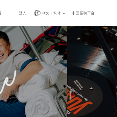
退出鍵折疊
團
登入
中文 - 繁体
中國招聘平台