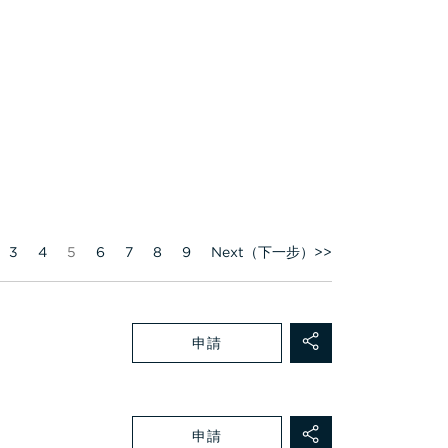
頁
3
4
5
6
7
8
9
Next（下一步）>>
申請
申請