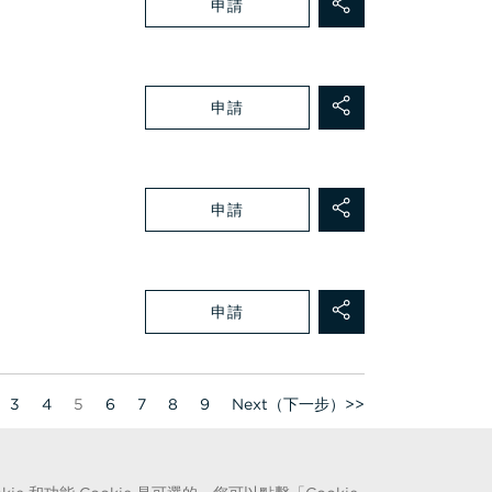
申請
申請
申請
申請
頁
3
4
5
6
7
8
9
Next（下一步）>>