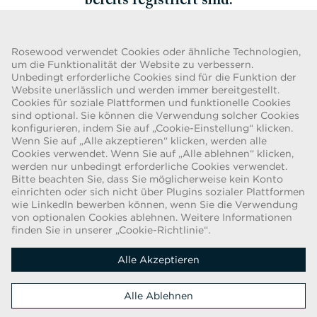
bereits registriert sind.
Zurück
Rosewood verwendet Cookies oder ähnliche Technologien,
um die Funktionalität der Website zu verbessern.
Unbedingt erforderliche Cookies sind für die Funktion der
Website unerlässlich und werden immer bereitgestellt.
Cookies für soziale Plattformen und funktionelle Cookies
BETRUGSWARNUNG
sind optional. Sie können die Verwendung solcher Cookies
konfigurieren, indem Sie auf „Cookie-Einstellung“ klicken.
Wir wurden auf eine aktuelle Betrugsmasche aufmerksam gemacht,
Wenn Sie auf „Alle akzeptieren“ klicken, werden alle
bei der Personen, die sich als Recruiter/Recruiterin ausgeben,
Cookies verwendet. Wenn Sie auf „Alle ablehnen“ klicken,
Arbeitsverträge für die Rosewood Hotel Group anbieten. Diese
werden nur unbedingt erforderliche Cookies verwendet.
Anfragen erfolgen durch Personen, die webbasierte E-Mail-Konten
Bitte beachten Sie, dass Sie möglicherweise kein Konto
mit dem Namen „Rosewood“ verwenden. Die Personen werden
einrichten oder sich nicht über Plugins sozialer Plattformen
gebeten, Kopien ihres Personalausweises vorzulegen und Geld zu
wie LinkedIn bewerben können, wenn Sie die Verwendung
von optionalen Cookies ablehnen. Weitere Informationen
überweisen, um den Einstellungsprozess abzuschließen. Diese
finden Sie in unserer „Cookie-Richtlinie“.
Angebote sind betrügerisch. Die Rosewood Hotel Group bittet
Bewerber/Bewerberinnen nicht um irgendeine Form der Bezahlung.
Alle Akzeptieren
Copyright © 2026
Alle Ablehnen
Cookie-Richtlinie
|
Datenschutzerklärung Für Bewerber