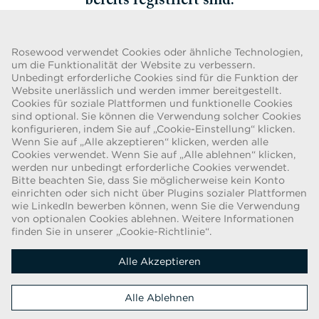
bereits registriert sind.
Zurück
Rosewood verwendet Cookies oder ähnliche Technologien,
um die Funktionalität der Website zu verbessern.
Unbedingt erforderliche Cookies sind für die Funktion der
Website unerlässlich und werden immer bereitgestellt.
Cookies für soziale Plattformen und funktionelle Cookies
BETRUGSWARNUNG
sind optional. Sie können die Verwendung solcher Cookies
konfigurieren, indem Sie auf „Cookie-Einstellung“ klicken.
Wir wurden auf eine aktuelle Betrugsmasche aufmerksam gemacht,
Wenn Sie auf „Alle akzeptieren“ klicken, werden alle
bei der Personen, die sich als Recruiter/Recruiterin ausgeben,
Cookies verwendet. Wenn Sie auf „Alle ablehnen“ klicken,
Arbeitsverträge für die Rosewood Hotel Group anbieten. Diese
werden nur unbedingt erforderliche Cookies verwendet.
Anfragen erfolgen durch Personen, die webbasierte E-Mail-Konten
Bitte beachten Sie, dass Sie möglicherweise kein Konto
mit dem Namen „Rosewood“ verwenden. Die Personen werden
einrichten oder sich nicht über Plugins sozialer Plattformen
gebeten, Kopien ihres Personalausweises vorzulegen und Geld zu
wie LinkedIn bewerben können, wenn Sie die Verwendung
von optionalen Cookies ablehnen. Weitere Informationen
überweisen, um den Einstellungsprozess abzuschließen. Diese
finden Sie in unserer „Cookie-Richtlinie“.
Angebote sind betrügerisch. Die Rosewood Hotel Group bittet
Bewerber/Bewerberinnen nicht um irgendeine Form der Bezahlung.
Alle Akzeptieren
Copyright © 2026
Alle Ablehnen
Cookie-Richtlinie
|
Datenschutzerklärung Für Bewerber