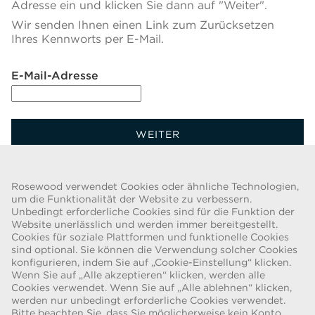
Adresse ein und klicken Sie dann auf "Weiter".
Wir senden Ihnen einen Link zum Zurücksetzen
Ihres Kennworts per E-Mail.
Setzen Sie das Kennwort mit Ihrer E-Mail zurück.
E-Mail-Adresse
WEITER
Zurück Zur Anmeldung
Rosewood verwendet Cookies oder ähnliche Technologien,
um die Funktionalität der Website zu verbessern.
Unbedingt erforderliche Cookies sind für die Funktion der
Website unerlässlich und werden immer bereitgestellt.
Cookies für soziale Plattformen und funktionelle Cookies
BETRUGSWARNUNG
sind optional. Sie können die Verwendung solcher Cookies
konfigurieren, indem Sie auf „Cookie-Einstellung“ klicken.
Wir wurden auf eine aktuelle Betrugsmasche aufmerksam gemacht,
Wenn Sie auf „Alle akzeptieren“ klicken, werden alle
bei der Personen, die sich als Recruiter/Recruiterin ausgeben,
Cookies verwendet. Wenn Sie auf „Alle ablehnen“ klicken,
Arbeitsverträge für die Rosewood Hotel Group anbieten. Diese
werden nur unbedingt erforderliche Cookies verwendet.
Anfragen erfolgen durch Personen, die webbasierte E-Mail-Konten
Bitte beachten Sie, dass Sie möglicherweise kein Konto