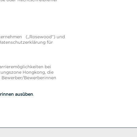
 Unternehmen („Rosewood“) und
atenschutzerklärung für
arrieremöglichkeiten bei
ltungszone Hongkong, die
ür Bewerber/Bewerberinnen
rinnen ausüben
.