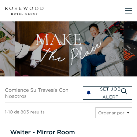
Menú pri
Comience su travesía con nosotros
SET JOB
Comience Su Travesía Con
Nosotros
ALERT
1-10 de 803 results
Ordenar por
Waiter - Mirror Room