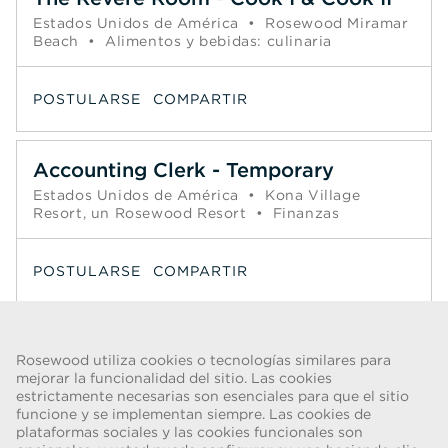
Estados Unidos de América
•
Rosewood Miramar
Beach
•
Alimentos y bebidas: culinaria
POSTULARSE
COMPARTIR
Accounting Clerk - Temporary
Estados Unidos de América
•
Kona Village
Resort, un Rosewood Resort
•
Finanzas
POSTULARSE
COMPARTIR
Página
1
2
3
4
5
6
Siguiente >>
Rosewood utiliza cookies o tecnologías similares para
mejorar la funcionalidad del sitio. Las cookies
estrictamente necesarias son esenciales para que el sitio
funcione y se implementan siempre. Las cookies de
ADVERTENCIA DE FRAUDE
plataformas sociales y las cookies funcionales son