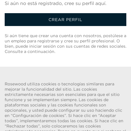
Si aún no está registrado, cree su perfil aquí.
CREAR PERFIL
Si aún tiene que crear una cuenta con nosotros, postúlese a
un empleo para registrarse y cree su perfil profesional. O
bien, puede iniciar sesión con sus cuentas de redes sociales.
Consulte a continuación.
Volver A Lista De Trabajos
Rosewood utiliza cookies o tecnologías similares para
mejorar la funcionalidad del sitio. Las cookies
estrictamente necesarias son esenciales para que el sitio
funcione y se implementan siempre. Las cookies de
ADVERTENCIA DE FRAUDE
plataformas sociales y las cookies funcionales son
opcionales, y usted puede configurar su uso haciendo clic
Hemos tenido conocimiento de una estafa reciente, en la que
en “Configuración de cookies”. Si hace clic en “Aceptar
individuos que se hacen pasar por reclutadores ofrecen contratos de
todas”, implementaremos todas las cookies. Si hace clic en
trabajo para Rosewood Hotel Group. Estas solicitudes las realizan
“Rechazar todas”, solo colocaremos las cookies
personas que utilizan cuentas de correo electrónico basadas en la