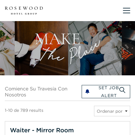
Menú pri
Comience su travesía con nosotros
SET JOB
Comience Su Travesía Con
Nosotros
ALERT
1-10 de 789 results
Ordenar por
Waiter - Mirror Room