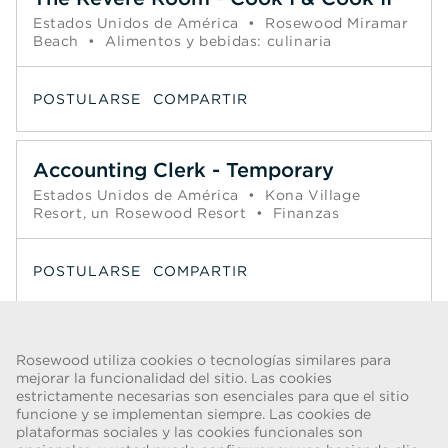
Estados Unidos de América
•
Rosewood Miramar
Beach
•
Alimentos y bebidas: culinaria
POSTULARSE
COMPARTIR
Accounting Clerk - Temporary
Estados Unidos de América
•
Kona Village
Resort, un Rosewood Resort
•
Finanzas
POSTULARSE
COMPARTIR
Página
1
2
3
4
5
6
Siguiente >>
Rosewood utiliza cookies o tecnologías similares para
mejorar la funcionalidad del sitio. Las cookies
estrictamente necesarias son esenciales para que el sitio
funcione y se implementan siempre. Las cookies de
ADVERTENCIA DE FRAUDE
plataformas sociales y las cookies funcionales son