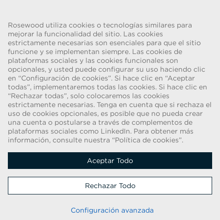
Volver
Rosewood utiliza cookies o tecnologías similares para
mejorar la funcionalidad del sitio. Las cookies
estrictamente necesarias son esenciales para que el sitio
funcione y se implementan siempre. Las cookies de
ADVERTENCIA DE FRAUDE
plataformas sociales y las cookies funcionales son
opcionales, y usted puede configurar su uso haciendo clic
Hemos tenido conocimiento de una estafa reciente, en la que
en “Configuración de cookies”. Si hace clic en “Aceptar
individuos que se hacen pasar por reclutadores ofrecen contratos de
todas”, implementaremos todas las cookies. Si hace clic en
trabajo para Rosewood Hotel Group. Estas solicitudes las realizan
“Rechazar todas”, solo colocaremos las cookies
personas que utilizan cuentas de correo electrónico basadas en la
estrictamente necesarias. Tenga en cuenta que si rechaza el
Web que contienen el nombre Rosewood. Se pide a las personas que
uso de cookies opcionales, es posible que no pueda crear
faciliten copias de su identificación personal y que envíen dinero para
una cuenta o postularse a través de complementos de
plataformas sociales como LinkedIn. Para obtener más
completar el proceso de contratación. Estas ofertas son
información, consulte nuestra “Política de cookies”.
fraudulentas. Rosewood Hotel Group no pide a los postulantes a
trabajo ninguna forma de pago.
Aceptar Todo
Derechos de autor © 2026
Rechazar Todo
Política De Cookies
|
Aviso De Privacidad Del Postulante
Manténgase actualizado
Configuración avanzada