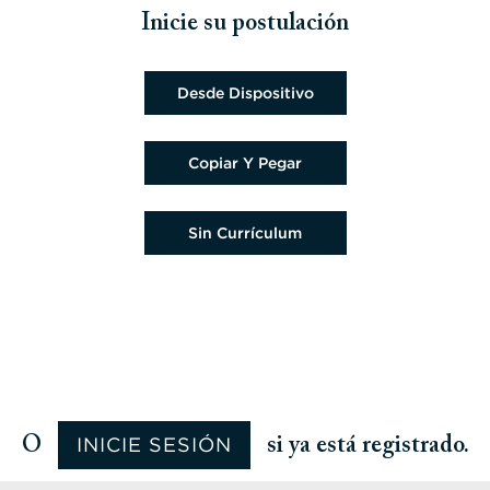
Inicie su postulación
Cargar archivo del currículum
Desde Dispositivo
Pegar currículum
Copiar Y Pegar
Cargar currículum más tarde
Sin Currículum
Cargar currículum desde Google
Cargar currículum desde Facebook
Cargar currículum desde Indeed
Cargar currículum desde LinkedIn
INICIE SESIÓN
O
si ya está registrado.