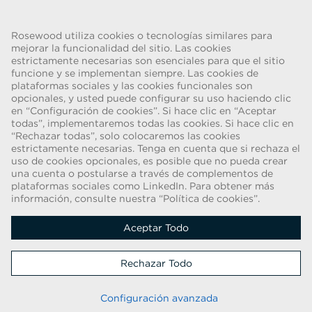
Volver
Rosewood utiliza cookies o tecnologías similares para
mejorar la funcionalidad del sitio. Las cookies
estrictamente necesarias son esenciales para que el sitio
funcione y se implementan siempre. Las cookies de
ADVERTENCIA DE FRAUDE
plataformas sociales y las cookies funcionales son
opcionales, y usted puede configurar su uso haciendo clic
Hemos tenido conocimiento de una estafa reciente, en la que
en “Configuración de cookies”. Si hace clic en “Aceptar
individuos que se hacen pasar por reclutadores ofrecen contratos de
todas”, implementaremos todas las cookies. Si hace clic en
trabajo para Rosewood Hotel Group. Estas solicitudes las realizan
“Rechazar todas”, solo colocaremos las cookies
personas que utilizan cuentas de correo electrónico basadas en la
estrictamente necesarias. Tenga en cuenta que si rechaza el
Web que contienen el nombre Rosewood. Se pide a las personas que
uso de cookies opcionales, es posible que no pueda crear
faciliten copias de su identificación personal y que envíen dinero para
una cuenta o postularse a través de complementos de
plataformas sociales como LinkedIn. Para obtener más
completar el proceso de contratación. Estas ofertas son
información, consulte nuestra “Política de cookies”.
fraudulentas. Rosewood Hotel Group no pide a los postulantes a
trabajo ninguna forma de pago.
Aceptar Todo
Derechos de autor © 2026
Rechazar Todo
Política De Cookies
|
Aviso De Privacidad Del Postulante
Manténgase actualizado
Configuración avanzada