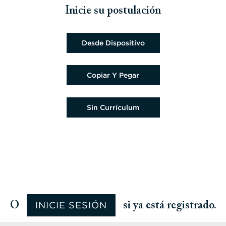
Inicie su postulación
Cargar archivo del currículum
Desde Dispositivo
Pegar currículum
Copiar Y Pegar
Cargar currículum más tarde
Sin Currículum
Cargar currículum desde Google
Cargar currículum desde Facebook
Cargar currículum desde Indeed
Cargar currículum desde LinkedIn
INICIE SESIÓN
O
si ya está registrado.