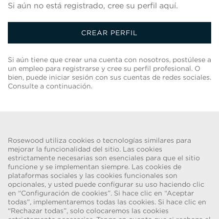
Si aún no está registrado, cree su perfil aquí.
CREAR PERFIL
Si aún tiene que crear una cuenta con nosotros, postúlese a
un empleo para registrarse y cree su perfil profesional. O
bien, puede iniciar sesión con sus cuentas de redes sociales.
Consulte a continuación.
Volver A Lista De Trabajos
Rosewood utiliza cookies o tecnologías similares para
mejorar la funcionalidad del sitio. Las cookies
estrictamente necesarias son esenciales para que el sitio
funcione y se implementan siempre. Las cookies de
ADVERTENCIA DE FRAUDE
plataformas sociales y las cookies funcionales son
opcionales, y usted puede configurar su uso haciendo clic
Hemos tenido conocimiento de una estafa reciente, en la que
en “Configuración de cookies”. Si hace clic en “Aceptar
individuos que se hacen pasar por reclutadores ofrecen contratos de
todas”, implementaremos todas las cookies. Si hace clic en
trabajo para Rosewood Hotel Group. Estas solicitudes las realizan
“Rechazar todas”, solo colocaremos las cookies
personas que utilizan cuentas de correo electrónico basadas en la