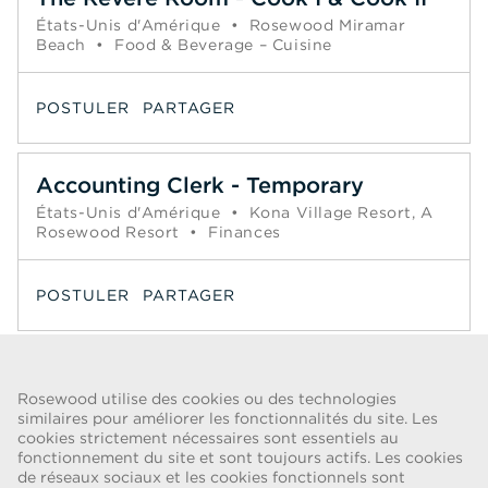
États-Unis d'Amérique
•
Rosewood Miramar
Beach
•
Food & Beverage – Cuisine
POSTULER
PARTAGER
Accounting Clerk - Temporary
États-Unis d'Amérique
•
Kona Village Resort, A
Rosewood Resort
•
Finances
POSTULER
PARTAGER
Page
1
2
3
4
5
6
Suivant >>
Rosewood utilise des cookies ou des technologies
similaires pour améliorer les fonctionnalités du site. Les
cookies strictement nécessaires sont essentiels au
ALERTE FRAUDE
fonctionnement du site et sont toujours actifs. Les cookies
de réseaux sociaux et les cookies fonctionnels sont