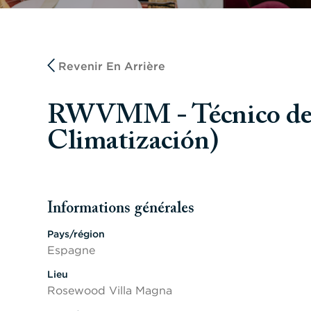
Revenir En Arrière
RWVMM - Técnico de M
Climatización)
Informations générales
Appuyer sur les touches Espace ou Entrée pour activer/d
Pays/région
Espagne
Lieu
Rosewood Villa Magna