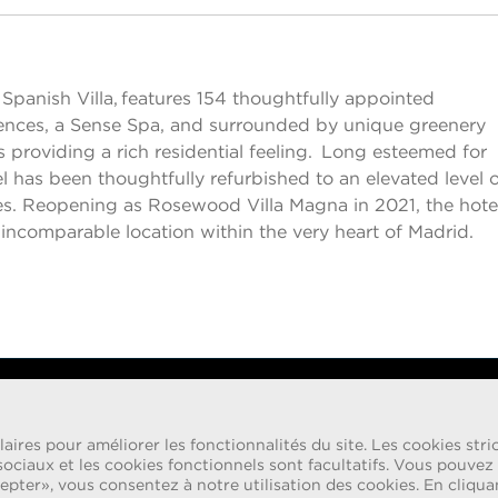
ésactiver la visibilité des sections
Spanish Villa, features 154 thoughtfully appointed
riences, a Sense Spa, and surrounded by unique greenery
 providing a rich residential feeling. Long esteemed for
tel has been thoughtfully refurbished to an elevated level 
es. Reopening as Rosewood Villa Magna in 2021, the hotel
an incomparable location within the very heart of Madrid.
laquelle des personnes se faisant passer pour des
aires pour améliorer les fonctionnalités du site. Les cookies st
 Rosewood Hotel Group. Ces sollicitations sont faites
sociaux et les cookies fonctionnels sont facultatifs. Vous pouvez 
tronique contenant le nom Rosewood. Les candidats
pter», vous consentez à notre utilisation des cookies. En cliquan
 envoyer de l’argent afin de mener à bien la procédure
Suivez-n