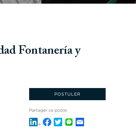
ad Fontanería y
POSTULER
Partager ce poste: