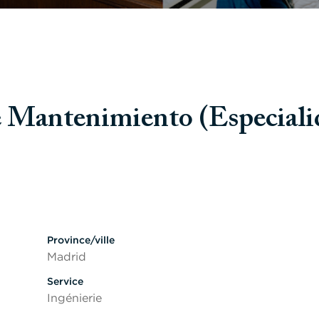
antenimiento (Especialid
ésactiver la visibilité des sections
Province/ville
Madrid
Service
Ingénierie