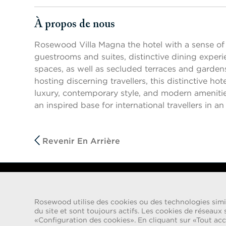
À propos de nous
Appuyer sur les touches Espace ou Entrée pour activer/d
Rosewood Villa Magna the hotel with a sense of 
guestrooms and suites, distinctive dining expe
spaces, as well as secluded terraces and gardens
hosting discerning travellers, this distinctive ho
luxury, contemporary style, and modern ameniti
an inspired base for international travellers in 
Revenir En Arrière
ALERTE FRAUDE
Nous avons été informés d’une récente escroquerie selon 
Rosewood utilise des cookies ou des technologies simil
recruteurs proposent des contrats de travail pour le compte de
du site et sont toujours actifs. Les cookies de réseaux 
par des personnes utilisant des comptes de messagerie élec
«Configuration des cookies». En cliquant sur «Tout acce
sont invités à fournir une copie de leur pièce d’identité et à