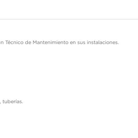
ésactiver la visibilité des sections
n Técnico de Mantenimiento en sus instalaciones.
 tuberías.