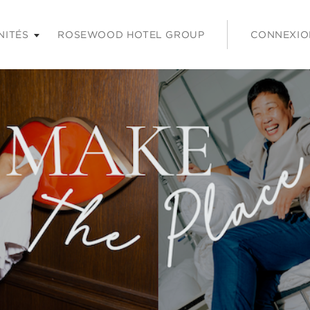
 les touches Entrée ou Espace pour agrandir et sur la touche É
NITÉS
ROSEWOOD HOTEL GROUP
CONNEXIO