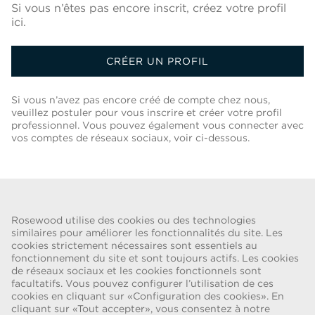
Si vous n’êtes pas encore inscrit, créez votre profil
ici.
CRÉER UN PROFIL
Si vous n’avez pas encore créé de compte chez nous,
veuillez postuler pour vous inscrire et créer votre profil
professionnel. Vous pouvez également vous connecter avec
vos comptes de réseaux sociaux, voir ci-dessous.
Retour À La Liste Des Postes
Rosewood utilise des cookies ou des technologies
similaires pour améliorer les fonctionnalités du site. Les
cookies strictement nécessaires sont essentiels au
ALERTE FRAUDE
fonctionnement du site et sont toujours actifs. Les cookies
de réseaux sociaux et les cookies fonctionnels sont
Nous avons été informés d’une récente escroquerie selon laquelle des
facultatifs. Vous pouvez configurer l’utilisation de ces
personnes se faisant passer pour des recruteurs proposent des
cookies en cliquant sur «Configuration des cookies». En
cliquant sur «Tout accepter», vous consentez à notre
contrats de travail pour le compte de Rosewood Hotel Group. Ces