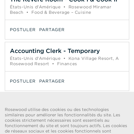
États-Unis d'Amérique
•
Rosewood Miramar
Beach
•
Food & Beverage – Cuisine
POSTULER
PARTAGER
Accounting Clerk - Temporary
États-Unis d'Amérique
•
Kona Village Resort, A
Rosewood Resort
•
Finances
POSTULER
PARTAGER
Page
1
2
3
4
5
6
Suivant >>
Rosewood utilise des cookies ou des technologies
similaires pour améliorer les fonctionnalités du site. Les
cookies strictement nécessaires sont essentiels au
ALERTE FRAUDE
fonctionnement du site et sont toujours actifs. Les cookies
de réseaux sociaux et les cookies fonctionnels sont