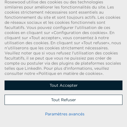
Rosewood utilise des cookies ou des technologies
similaires pour améliorer les fonctionnalités du site. Les
cookies strictement nécessaires sont essentiels au
ALERTE FRAUDE
fonctionnement du site et sont toujours actifs. Les cookies
de réseaux sociaux et les cookies fonctionnels sont
Nous avons été informés d’une récente escroquerie selon laquelle des
facultatifs. Vous pouvez configurer l’utilisation de ces
personnes se faisant passer pour des recruteurs proposent des
cookies en cliquant sur «Configuration des cookies». En
cliquant sur «Tout accepter», vous consentez à notre
contrats de travail pour le compte de Rosewood Hotel Group. Ces
utilisation des cookies. En cliquant sur «Tout refuser», nous
sollicitations sont faites par des personnes utilisant des comptes de
n’utiliserons que les cookies strictement nécessaires.
messagerie électronique contenant le nom Rosewood. Les candidats
Veuillez noter que si vous refusez l’utilisation des cookies
sont invités à fournir une copie de leur pièce d’identité et à envoyer
facultatifs, il se peut que vous ne puissiez pas créer de
de l’argent afin de mener à bien la procédure d’embauche. Ces offres
compte ou postuler via des plugins de plateformes sociales
sont frauduleuses. Rosewood Hotel Group ne demande aucune forme
telles que LinkedIn. Pour plus d’informations, veuillez
consulter notre «Politique en matière de cookies».
de paiement aux candidats.
Copyright © 2026
Tout Accepter
Politique En Matière De Cookies
|
Tout Refuser
Avis De Confidentialité Relatif Aux Candidats
Restez informé
Paramètres avancés