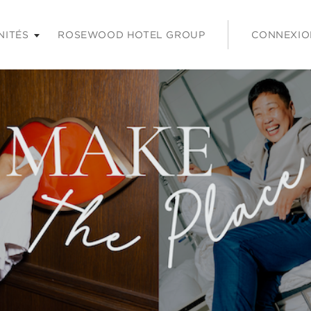
 les touches Entrée ou Espace pour agrandir et sur la touche É
NITÉS
ROSEWOOD HOTEL GROUP
CONNEXIO