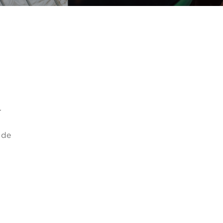
r
 de