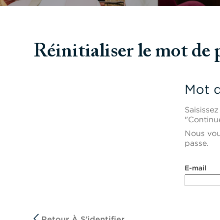
Réinitialiser le mot de 
Mot d
Saisissez
"Continue
Nous vous
passe.
Réinitialiser 
E-mail
Retour À S’identifier