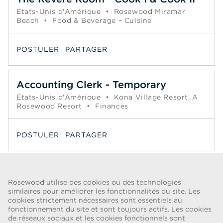
États-Unis d'Amérique
•
Rosewood Miramar
Beach
•
Food & Beverage – Cuisine
POSTULER
PARTAGER
Accounting Clerk - Temporary
États-Unis d'Amérique
•
Kona Village Resort, A
Rosewood Resort
•
Finances
POSTULER
PARTAGER
Page
1
2
3
4
5
6
Suivant >>
Rosewood utilise des cookies ou des technologies
similaires pour améliorer les fonctionnalités du site. Les
cookies strictement nécessaires sont essentiels au
ALERTE FRAUDE
fonctionnement du site et sont toujours actifs. Les cookies
de réseaux sociaux et les cookies fonctionnels sont