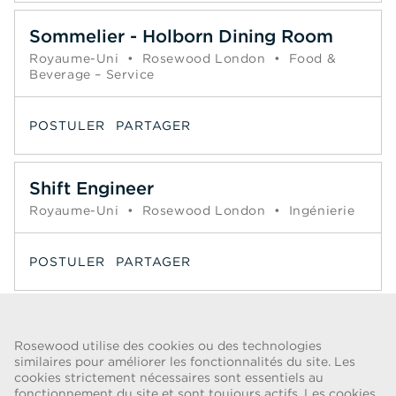
Sommelier - Holborn Dining Room
Royaume-Uni
•
Rosewood London
•
Food &
Beverage – Service
POSTULER
PARTAGER
Shift Engineer
Royaume-Uni
•
Rosewood London
•
Ingénierie
POSTULER
PARTAGER
Page
<< Précédent
1
2
3
4
5
6
7
8
Suivant >>
Rosewood utilise des cookies ou des technologies
similaires pour améliorer les fonctionnalités du site. Les
cookies strictement nécessaires sont essentiels au
ALERTE FRAUDE
fonctionnement du site et sont toujours actifs. Les cookies