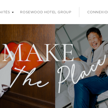
 les touches Entrée ou Espace pour agrandir et sur la touche É
NITÉS
ROSEWOOD HOTEL GROUP
CONNEXIO