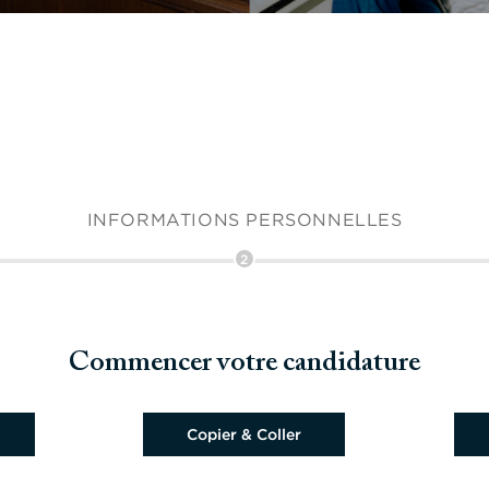
INFORMATIONS PERSONNELLES
2
Commencer votre candidature
 du CV
Coller le CV
Télé
Copier & Coller