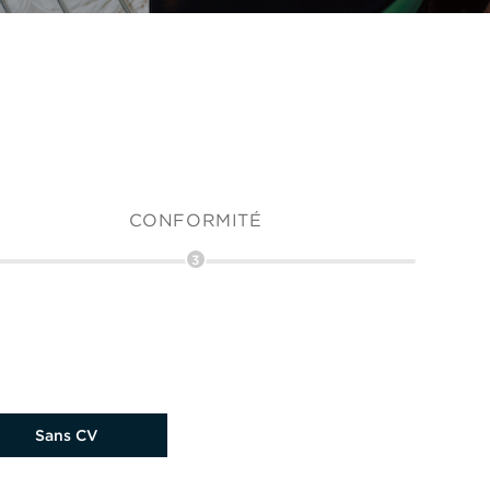
CONFORMITÉ
3
charger le CV plus tard
Sans CV