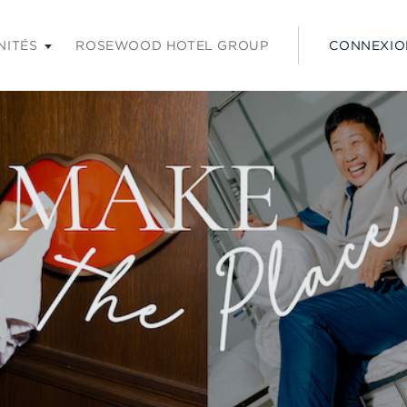
 les touches Entrée ou Espace pour agrandir et sur la touche É
NITÉS
ROSEWOOD HOTEL GROUP
CONNEXIO