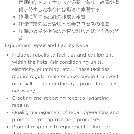
定期的なメンテナンスが必要であり、故障や損
傷が発生した場合には迅速に修理する
修理に関する記録の作成と報告
修理作業の品質管理と改善プロセスの推進
設備の故障や損傷の迅速な対応と修理作業の監
督。
Equipment repair and Facility Repair:
Includes repairs to facilities and equipment
within the hotel (air conditioning units,
electricity, plumbing, etc.). These facilities
require regular maintenance, and in the event
of a malfunction or damage, prompt repair is
necessary.
Creating and reporting records regarding
repairs.
Quality management of repair operations and
promotion of improvement processes.
Prompt response to equipment failures or
damages and supervision of repair operations.