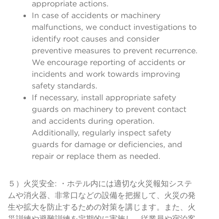
appropriate actions.
In case of accidents or machinery
malfunctions, we conduct investigations to
identify root causes and consider
preventive measures to prevent recurrence.
We encourage reporting of accidents or
incidents and work towards improving
safety standards.
If necessary, install appropriate safety
guards on machinery to prevent contact
and accidents during operation.
Additionally, regularly inspect safety
guards for damage or deficiencies, and
repair or replace them as needed.
５）火災安全: ・ホテル内には適切な火災報知システ
ムや消火器、非常口などの設備を把握して、火災の発
生や拡大を防止するための対策を講じます。また、火
災訓練や避難訓練を定期的に実施し、従業員や宿泊客