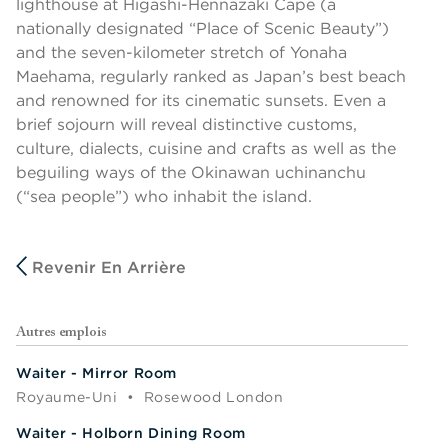
lighthouse at Higashi-Hennazaki Cape (a
nationally designated “Place of Scenic Beauty”)
and the seven-kilometer stretch of Yonaha
Maehama, regularly ranked as Japan’s best beach
and renowned for its cinematic sunsets. Even a
brief sojourn will reveal distinctive customs,
culture, dialects, cuisine and crafts as well as the
beguiling ways of the Okinawan uchinanchu
(“sea people”) who inhabit the island.
Revenir En Arrière
Autres emplois
Waiter - Mirror Room
Royaume-Uni
•
Rosewood London
Waiter - Holborn Dining Room