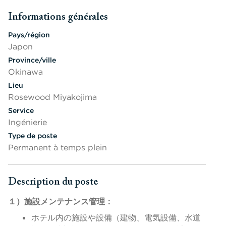
Informations générales
Appuyer sur les touches Espace ou Entrée pour activer/désactiv
Pays/région
Japon
Province/ville
Okinawa
Lieu
Rosewood Miyakojima
Service
Ingénierie
Type de poste
Permanent à temps plein
Description du poste
Appuyer sur les touches Espace ou Entrée pour activer/désactiv
１）施設メンテナンス管理：
ホテル内の施設や設備（建物、電気設備、水道