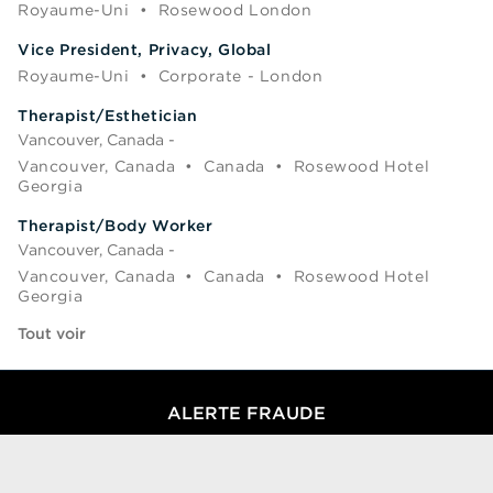
Royaume-Uni
•
Rosewood London
Vice President, Privacy, Global
Royaume-Uni
•
Corporate - London
Therapist/Esthetician
Vancouver, Canada -
Vancouver, Canada
•
Canada
•
Rosewood Hotel
Georgia
Therapist/Body Worker
Vancouver, Canada -
Vancouver, Canada
•
Canada
•
Rosewood Hotel
Georgia
Tout voir
ALERTE FRAUDE
Nous avons été informés d’une récente escroquerie selon laquelle des
personnes se faisant passer pour des recruteurs proposent des