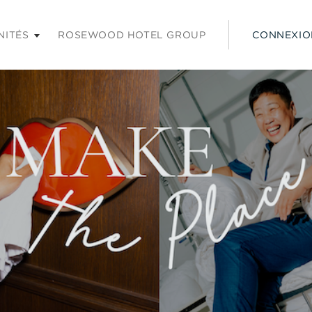
 les touches Entrée ou Espace pour agrandir et sur la touche É
NITÉS
ROSEWOOD HOTEL GROUP
CONNEXIO