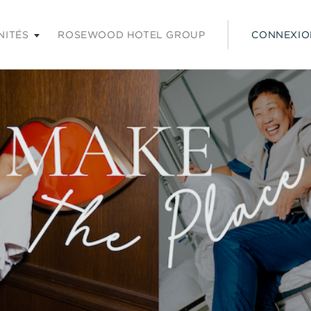
 les touches Entrée ou Espace pour agrandir et sur la touche É
NITÉS
ROSEWOOD HOTEL GROUP
CONNEXIO