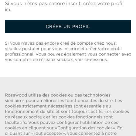
Si vous n’êtes pas encore inscrit, créez votre profil
ici.
CRÉER UN PROFIL
Si vous n’avez pas encore créé de compte chez nous,
veuillez postuler pour vous inscrire et créer votre profil
professionnel. Vous pouvez également vous connecter avec
vos comptes de réseaux sociaux, voir ci-dessous.
Retour À La Liste Des Postes
Rosewood utilise des cookies ou des technologies
similaires pour améliorer les fonctionnalités du site. Les
cookies strictement nécessaires sont essentiels au
ALERTE FRAUDE
fonctionnement du site et sont toujours actifs. Les cookies
de réseaux sociaux et les cookies fonctionnels sont
Nous avons été informés d’une récente escroquerie selon laquelle des
facultatifs. Vous pouvez configurer l’utilisation de ces
personnes se faisant passer pour des recruteurs proposent des
cookies en cliquant sur «Configuration des cookies». En
cliquant sur «Tout accepter», vous consentez à notre
contrats de travail pour le compte de Rosewood Hotel Group. Ces