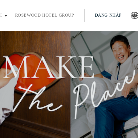
ím enter hoặc phím cách để mở rộng và phím thoát để thu gọn
I
ROSEWOOD HOTEL GROUP
ĐĂNG NHẬP