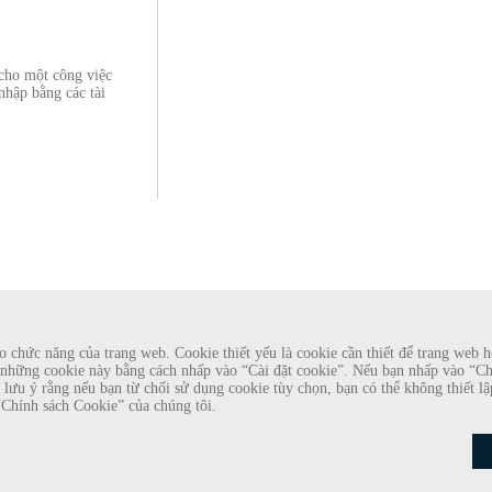
 cho một công việc
nhập bằng các tài
chức năng của trang web. Cookie thiết yếu là cookie cần thiết để trang web ho
những cookie này bằng cách nhấp vào “Cài đặt cookie”. Nếu bạn nhấp vào “Chấp
làm nhà tuyển dụng đang cung cấp hợp đồng lao động cho Rosewood
Xin lưu ý rằng nếu bạn từ chối sử dụng cookie tùy chọn, bạn có thể không thiết
tài khoản e-mail dựa trên web có tên Rosewood. Cá nhân được yêu
Theo dõi chú
“Chính sách Cookie” của chúng tôi.
 quy trình tuyển dụng. Những lời đề nghị này là gian lận. Rosewood
toán nào.
 Về Quyền Riêng Tư Của Người Xin Việc