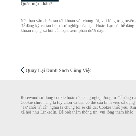
Quên mật khẩu?
Nếu bạn vẫn chưa tạo tài khoản với chúng tôi, vui lòng ứng tuyển
để đăng ký và tạo hồ sơ sự nghiệp của bạn. Hoặc, bạn có thể đăng 
khoản mạng xã hội của bạn, xem phần dưới đây.
Quay Lại Danh Sách Công Việc
CẢNH BÁO GIAN LẬN
Rosewood sử dụng cookie hoặc các công nghệ tương tự để nâng cao 
Cookie chức năng là tùy chọn và bạn có thể cấu hình việc sử dụng 
Chúng tôi đã được biết về một vụ lừa đảo gần đây, theo đó các cá nhân giả 
“Từ chối tất cả” nghĩa là chúng tôi sẽ chỉ đặt Cookie thiết yếu. 
Hotel Group. Những lời gạ gẫm này được thực hiện bởi những người sử dụng 
xã hội như LinkedIn. Để biết thêm thông tin, vui lòng tham khảo 
cầu cung cấp bản sao giấy tờ tùy thân cá nhân của mình và gửi tiền để hoàn tất
Hotel Group không yêu cầu ứng viên xin việc thực hiện bất kỳ hình thức thanh 
Bản quyền © 2026
|
Chính Sách Cookie
|
Thông Báo