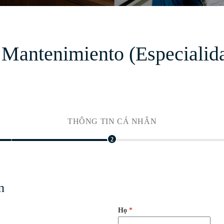
ntenimiento (Especialida
THÔNG TIN CÁ NHÂN
2
n
Họ
*