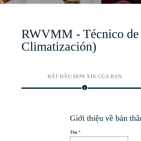
RWVMM - Técnico de Ma
Climatización)
BẮT ĐẦU ĐƠN XIN CỦA BẠN
1
Giới thiệu về bản thâ
Tên
*