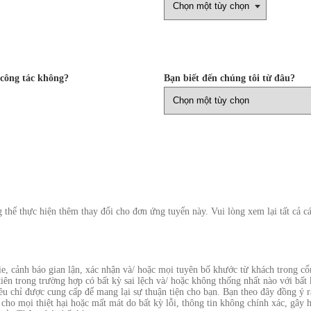
 công tác không?
Bạn biết đến chúng tôi từ đâu?
g thể thực hiện thêm thay đổi cho đơn ứng tuyển này. Vui lòng xem lại tất cả 
e, cảnh báo gian lận, xác nhận và/ hoặc mọi tuyên bố khước từ khách trong c
 tiên trong trường hợp có bất kỳ sai lệch và/ hoặc không thống nhất nào với bấ
u chỉ được cung cấp để mang lại sự thuận tiện cho bạn. Bạn theo đây đồng ý
cho mọi thiệt hại hoặc mất mát do bất kỳ lỗi, thông tin không chính xác, gây h