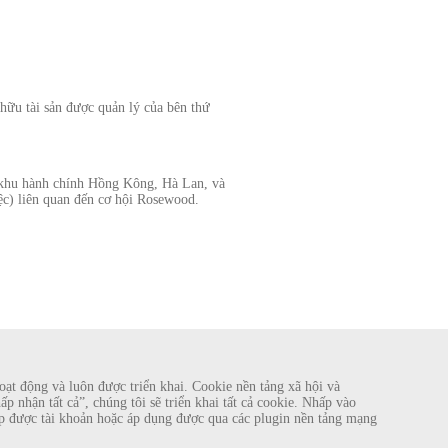
ữu tài sản được quản lý của bên thứ
c khu hành chính Hồng Kông, Hà Lan, và
ệc) liên quan đến cơ hội Rosewood.
ạt động và luôn được triển khai. Cookie nền tảng xã hội và
 nhận tất cả”, chúng tôi sẽ triển khai tất cả cookie. Nhấp vào
 lập được tài khoản hoặc áp dụng được qua các plugin nền tảng mạng
ng tôi trên