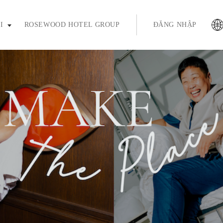
ím enter hoặc phím cách để mở rộng và phím thoát để thu gọn
I
ROSEWOOD HOTEL GROUP
ĐĂNG NHẬP