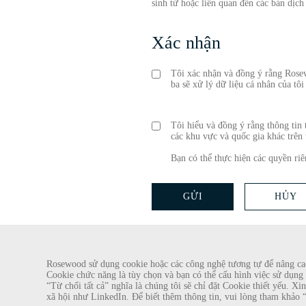
sinh từ hoặc liên quan đến các bản dịc
Xác nhận
Tôi xác nhận và đồng ý rằng Rose
ba sẽ xử lý dữ liệu cá nhân của tô
Tôi hiểu và đồng ý rằng thông tin
các khu vực và quốc gia khác trên
Bạn có thể thực hiện các quyền ri
GỬI
HỦY
CẢNH BÁO GIAN LẬN
Rosewood sử dụng cookie hoặc các công nghệ tương tự để nâng cao 
Cookie chức năng là tùy chọn và bạn có thể cấu hình việc sử dụng 
Chúng tôi đã được biết về một vụ lừa đảo gần đây, theo đó các cá nhân giả 
“Từ chối tất cả” nghĩa là chúng tôi sẽ chỉ đặt Cookie thiết yếu. 
Hotel Group. Những lời gạ gẫm này được thực hiện bởi những người sử dụng 
xã hội như LinkedIn. Để biết thêm thông tin, vui lòng tham khảo 
cầu cung cấp bản sao giấy tờ tùy thân cá nhân của mình và gửi tiền để hoàn tất