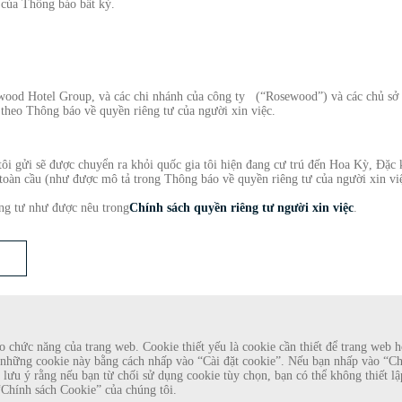
h của Thông báo bất kỳ.
wood Hotel Group, và các chi nhánh của công ty (“Rosewood”) và các chủ sở h
i theo Thông báo về quyền riêng tư của người xin việc.
 tôi gửi sẽ được chuyển ra khỏi quốc gia tôi hiện đang cư trú đến Hoa Kỳ, Đặ
 toàn cầu (như được mô tả trong Thông báo về quyền riêng tư của người xin vi
êng tư như được nêu trong
Chính sách quyền riêng tư người xin việc
.
chức năng của trang web. Cookie thiết yếu là cookie cần thiết để trang web ho
những cookie này bằng cách nhấp vào “Cài đặt cookie”. Nếu bạn nhấp vào “Chấp
làm nhà tuyển dụng đang cung cấp hợp đồng lao động cho Rosewood
Xin lưu ý rằng nếu bạn từ chối sử dụng cookie tùy chọn, bạn có thể không thiết
tài khoản e-mail dựa trên web có tên Rosewood. Cá nhân được yêu
Theo dõi chú
“Chính sách Cookie” của chúng tôi.
 quy trình tuyển dụng. Những lời đề nghị này là gian lận. Rosewood