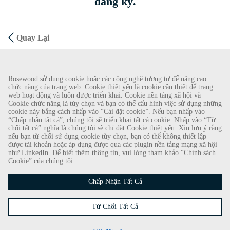
đăng ký.
Quay Lại
CẢNH BÁO GIAN LẬN
Rosewood sử dụng cookie hoặc các công nghệ tương tự để nâng cao
chức năng của trang web. Cookie thiết yếu là cookie cần thiết để trang
Chúng tôi đã được biết về một vụ lừa đảo gần đây, theo đó các cá nhân giả làm nhà
web hoạt động và luôn được triển khai. Cookie nền tảng xã hội và
Cookie chức năng là tùy chọn và bạn có thể cấu hình việc sử dụng những
tuyển dụng đang cung cấp hợp đồng lao động cho Rosewood Hotel Group. Những lời
cookie này bằng cách nhấp vào “Cài đặt cookie”. Nếu bạn nhấp vào
gạ gẫm này được thực hiện bởi những người sử dụng tài khoản e-mail dựa trên web có
“Chấp nhận tất cả”, chúng tôi sẽ triển khai tất cả cookie. Nhấp vào “Từ
tên Rosewood. Cá nhân được yêu cầu cung cấp bản sao giấy tờ tùy thân cá nhân của
chối tất cả” nghĩa là chúng tôi sẽ chỉ đặt Cookie thiết yếu. Xin lưu ý rằng
nếu bạn từ chối sử dụng cookie tùy chọn, bạn có thể không thiết lập
mình và gửi tiền để hoàn tất quy trình tuyển dụng. Những lời đề nghị này là gian lận.
được tài khoản hoặc áp dụng được qua các plugin nền tảng mạng xã hội
Rosewood Hotel Group không yêu cầu ứng viên xin việc thực hiện bất kỳ hình thức
như LinkedIn. Để biết thêm thông tin, vui lòng tham khảo “Chính sách
thanh toán nào.
Cookie” của chúng tôi.
Bản quyền © 2026
Chấp Nhận Tất Cả
Chính Sách Cookie
|
Từ Chối Tất Cả
Thông Báo Về Quyền Riêng Tư Của Người Xin Việc
Luôn nắm bắt thông tin