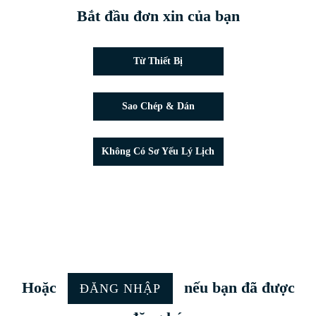
Bắt đầu đơn xin của bạn
Tải lên tập tin CV
Từ Thiết Bị
Dán CV
Sao Chép & Dán
Tải CV lên sau
Không Có Sơ Yếu Lý Lịch
Tải CV lên từ Google
Tải CV lên từ Facebook
Tải CV lên từ Indeed
Tải CV lên từ LinkedIn
Hoặc
nếu bạn đã được
ĐĂNG NHẬP