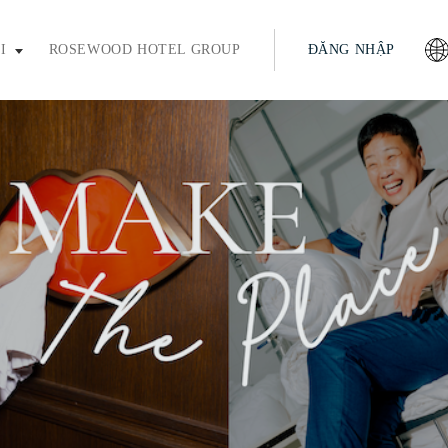
ím enter hoặc phím cách để mở rộng và phím thoát để thu gọn
I
ROSEWOOD HOTEL GROUP
ĐĂNG NHẬP