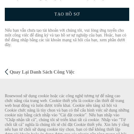
TẠO HỒ SƠ
Nếu bạn vẫn chưa tạo tài khoản với chúng tôi, vui lòng ứng tuyển cho
một công việc để đăng ký và tạo hồ sơ sự nghiệp của bạn. Hoặc, bạn có
thể đăng nhập bằng các tài khoản mạng xã hội của bạn, xem phần dưới
đây.
Quay Lại Danh Sách Công Việc
CẢNH BÁO GIAN LẬN
Rosewood sử dụng cookie hoặc các công nghệ tương tự để nâng cao
chức năng của trang web. Cookie thiết yếu là cookie cần thiết để trang
Chúng tôi đã được biết về một vụ lừa đảo gần đây, theo đó các cá nhân giả làm nhà
web hoạt động và luôn được triển khai. Cookie nền tảng xã hội và
Cookie chức năng là tùy chọn và bạn có thể cấu hình việc sử dụng những
tuyển dụng đang cung cấp hợp đồng lao động cho Rosewood Hotel Group. Những lời
cookie này bằng cách nhấp vào “Cài đặt cookie”. Nếu bạn nhấp vào
gạ gẫm này được thực hiện bởi những người sử dụng tài khoản e-mail dựa trên web có
“Chấp nhận tất cả”, chúng tôi sẽ triển khai tất cả cookie. Nhấp vào “Từ
tên Rosewood. Cá nhân được yêu cầu cung cấp bản sao giấy tờ tùy thân cá nhân của
chối tất cả” nghĩa là chúng tôi sẽ chỉ đặt Cookie thiết yếu. Xin lưu ý rằng
nếu bạn từ chối sử dụng cookie tùy chọn, bạn có thể không thiết lập
mình và gửi tiền để hoàn tất quy trình tuyển dụng. Những lời đề nghị này là gian lận.