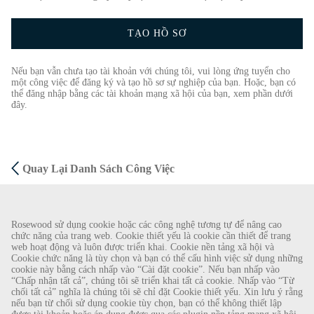
TẠO HỒ SƠ
Nếu bạn vẫn chưa tạo tài khoản với chúng tôi, vui lòng ứng tuyển cho
một công việc để đăng ký và tạo hồ sơ sự nghiệp của bạn. Hoặc, bạn có
thể đăng nhập bằng các tài khoản mạng xã hội của bạn, xem phần dưới
đây.
Quay Lại Danh Sách Công Việc
CẢNH BÁO GIAN LẬN
Rosewood sử dụng cookie hoặc các công nghệ tương tự để nâng cao
chức năng của trang web. Cookie thiết yếu là cookie cần thiết để trang
Chúng tôi đã được biết về một vụ lừa đảo gần đây, theo đó các cá nhân giả làm nhà
web hoạt động và luôn được triển khai. Cookie nền tảng xã hội và
Cookie chức năng là tùy chọn và bạn có thể cấu hình việc sử dụng những
tuyển dụng đang cung cấp hợp đồng lao động cho Rosewood Hotel Group. Những lời
cookie này bằng cách nhấp vào “Cài đặt cookie”. Nếu bạn nhấp vào
gạ gẫm này được thực hiện bởi những người sử dụng tài khoản e-mail dựa trên web có
“Chấp nhận tất cả”, chúng tôi sẽ triển khai tất cả cookie. Nhấp vào “Từ
tên Rosewood. Cá nhân được yêu cầu cung cấp bản sao giấy tờ tùy thân cá nhân của
chối tất cả” nghĩa là chúng tôi sẽ chỉ đặt Cookie thiết yếu. Xin lưu ý rằng
nếu bạn từ chối sử dụng cookie tùy chọn, bạn có thể không thiết lập
mình và gửi tiền để hoàn tất quy trình tuyển dụng. Những lời đề nghị này là gian lận.