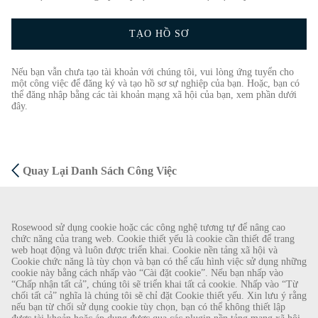
TẠO HỒ SƠ
Nếu bạn vẫn chưa tạo tài khoản với chúng tôi, vui lòng ứng tuyển cho
một công việc để đăng ký và tạo hồ sơ sự nghiệp của bạn. Hoặc, bạn có
thể đăng nhập bằng các tài khoản mạng xã hội của bạn, xem phần dưới
đây.
Quay Lại Danh Sách Công Việc
CẢNH BÁO GIAN LẬN
Rosewood sử dụng cookie hoặc các công nghệ tương tự để nâng cao
chức năng của trang web. Cookie thiết yếu là cookie cần thiết để trang
Chúng tôi đã được biết về một vụ lừa đảo gần đây, theo đó các cá nhân giả làm nhà
web hoạt động và luôn được triển khai. Cookie nền tảng xã hội và
Cookie chức năng là tùy chọn và bạn có thể cấu hình việc sử dụng những
tuyển dụng đang cung cấp hợp đồng lao động cho Rosewood Hotel Group. Những lời
cookie này bằng cách nhấp vào “Cài đặt cookie”. Nếu bạn nhấp vào
gạ gẫm này được thực hiện bởi những người sử dụng tài khoản e-mail dựa trên web có
“Chấp nhận tất cả”, chúng tôi sẽ triển khai tất cả cookie. Nhấp vào “Từ
tên Rosewood. Cá nhân được yêu cầu cung cấp bản sao giấy tờ tùy thân cá nhân của
chối tất cả” nghĩa là chúng tôi sẽ chỉ đặt Cookie thiết yếu. Xin lưu ý rằng
nếu bạn từ chối sử dụng cookie tùy chọn, bạn có thể không thiết lập
mình và gửi tiền để hoàn tất quy trình tuyển dụng. Những lời đề nghị này là gian lận.