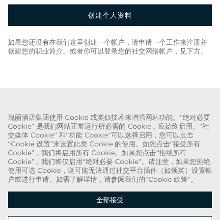
创建个人资料
如果您还没有在我们这里创建一个帐户，请申请一个工作来注册并
创建您的职业简介。或者你可以登录您的社交网络帐户，见下方。
返回职位列表
瑰丽酒店集团使用 Cookie 或类似技术来增强网站功能。“绝对必要
Cookie” 是我们网站正常运行所必需的 Cookie，应始终启用。“社
关于欺诈的警告
交媒体 Cookie” 和“功能 Cookie”可以选择启用，您可以点击
“Cookie 设置”来设置此类 Cookie 的使用。如您点击“接受所有
我们已得知近期出现一种欺诈手段，有人假扮成招聘人员，谎称可提供瑰丽酒
Cookie”，我们将启用所有 Cookie。如果您点击“拒绝所有
店集团的聘用合同。这些人使用名称中带有“瑰丽”字样的网络电子邮件帐户实
Cookie”，我们将仅启用“绝对必要 Cookie”。请注意，如果您拒绝
使用可选 Cookie，则可能无法通过社交平台插件（如领英）设置帐
施此类招揽行动。被欺诈的目标被要求提供个人身份证明的复印件并汇款，以
户或进行申请。如需了解详情，请参阅我们的“Cookie 政策”。
完成聘用流程。这些招聘属于欺诈行为。瑰丽酒店集团不会要求求职者提供任
何形式的付款。
全部接受
版权所有 © 2026