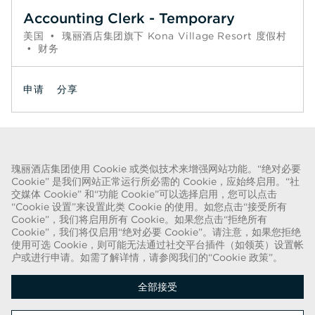
Accounting Clerk - Temporary
美国
•
瑰丽酒店集团旗下 Kona Village Resort 度假村
•
财务
申请
分享
页码
1
2
3
4
5
6
下一个 >>
瑰丽酒店集团使用 Cookie 或类似技术来增强网站功能。“绝对必要
Cookie” 是我们网站正常运行所必需的 Cookie，应始终启用。“社
关于欺诈的警告
交媒体 Cookie” 和“功能 Cookie”可以选择启用，您可以点击
“Cookie 设置”来设置此类 Cookie 的使用。如您点击“接受所有
我们已得知近期出现一种欺诈手段，有人假扮成招聘人员，谎称可提供瑰丽酒
Cookie”，我们将启用所有 Cookie。如果您点击“拒绝所有
店集团的聘用合同。这些人使用名称中带有“瑰丽”字样的网络电子邮件帐户实
Cookie”，我们将仅启用“绝对必要 Cookie”。请注意，如果您拒绝
使用可选 Cookie，则可能无法通过社交平台插件（如领英）设置帐
施此类招揽行动。被欺诈的目标被要求提供个人身份证明的复印件并汇款，以
户或进行申请。如需了解详情，请参阅我们的“Cookie 政策”。
完成聘用流程。这些招聘属于欺诈行为。瑰丽酒店集团不会要求求职者提供任
何形式的付款。
全部接受
版权所有 © 2026