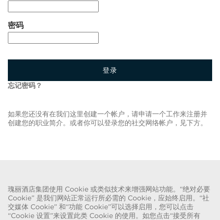
密码
登录
忘记密码？
如果您还没有在我们这里创建一个帐户，请申请一个工作来注册并
创建您的职业简介。或者你可以登录您的社交网络帐户，见下方。
返回职位列表
瑰丽酒店集团使用 Cookie 或类似技术来增强网站功能。“绝对必要
Cookie” 是我们网站正常运行所必需的 Cookie，应始终启用。“社
关于欺诈的警告
交媒体 Cookie” 和“功能 Cookie”可以选择启用，您可以点击
“Cookie 设置”来设置此类 Cookie 的使用。如您点击“接受所有