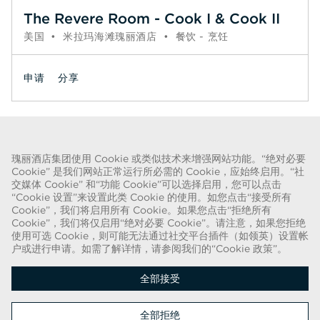
The Revere Room - Cook I & Cook II
美国
•
米拉玛海滩瑰丽酒店
•
餐饮 - 烹饪
申请
分享
页码
1
2
3
4
5
6
下一个 >>
瑰丽酒店集团使用 Cookie 或类似技术来增强网站功能。“绝对必要
Cookie” 是我们网站正常运行所必需的 Cookie，应始终启用。“社
关于欺诈的警告
交媒体 Cookie” 和“功能 Cookie”可以选择启用，您可以点击
“Cookie 设置”来设置此类 Cookie 的使用。如您点击“接受所有
我们已得知近期出现一种欺诈手段，有人假扮成招聘人员，谎称可提供瑰丽酒
Cookie”，我们将启用所有 Cookie。如果您点击“拒绝所有
店集团的聘用合同。这些人使用名称中带有“瑰丽”字样的网络电子邮件帐户实
Cookie”，我们将仅启用“绝对必要 Cookie”。请注意，如果您拒绝
使用可选 Cookie，则可能无法通过社交平台插件（如领英）设置帐
施此类招揽行动。被欺诈的目标被要求提供个人身份证明的复印件并汇款，以
户或进行申请。如需了解详情，请参阅我们的“Cookie 政策”。
完成聘用流程。这些招聘属于欺诈行为。瑰丽酒店集团不会要求求职者提供任
何形式的付款。
全部接受
版权所有 © 2026
全部拒绝