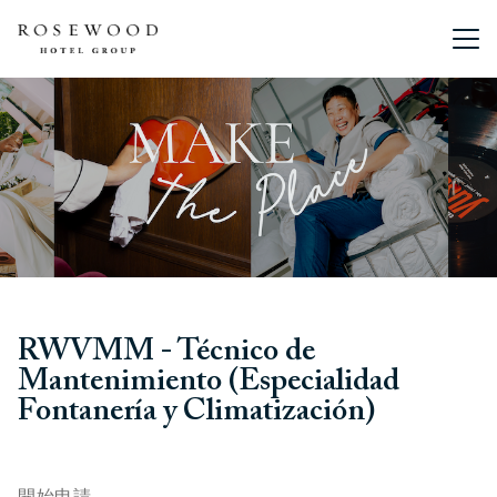
主選單。
RWVMM - Técnico de
Mantenimiento (Especialidad
Fontanería y Climatización)
開始申請